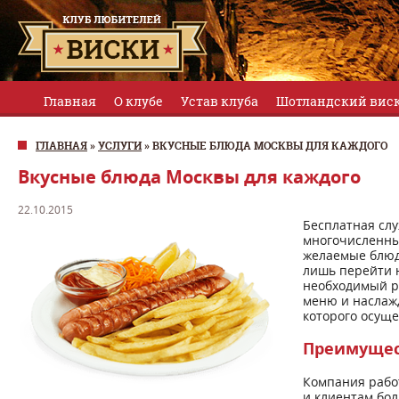
Главная
О клубе
Устав клуба
Шотландский вис
ГЛАВНАЯ
»
УСЛУГИ
»
ВКУСНЫЕ БЛЮДА МОСКВЫ ДЛЯ КАЖДОГО
Вкусные блюда Москвы для каждого
22.10.2015
Бесплатная слу
многочисленны
желаемые блюда
лишь перейти на
необходимый р
меню и наслажд
которого осуще
Преимущес
Компания рабо
и клиентам бо