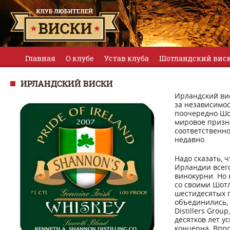
Главная
О клубе
Устав клуба
Шотландский вис
ИРЛАНДСКИЙ ВИСКИ
Ирландский ви
за независимос
поочередно Шот
мировое призна
соответственно
недавно.
Надо сказать, 
Ирландии всег
винокурни. Но 
со своими Шотл
шестидесятых г
объединились, 
Distillers Grou
десятков лет у
концерна. Впро