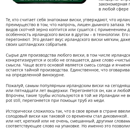
закономерная 
в любой сфере
Те, кто считает себя знатоками виски, утверждают, что ирл
преимущество в том, что напрочь, лишен дымного запаха. Но
видов скотчей зерно коптится или сушится с применением д
особенность ирландского виски в другом – в технологии. Ег
перегоняют. Это делает вкус ирландского виски мягким, даж
своих шотландских собратьев.
Сырье для производства любого виски, в том числе ирландск
конкретизируется и особо не оглашается, даже слово «чисты
смысла. Чаще всего основой является смесь солода и ячменя,
остается тайной производства. Единственное, что оговарива
на определенной винокурне.
Пожалуй, самым популярным ирландским виски на сегодняш
или пятнадцати лет выдержки. Перегоняется он, как и любой
Впрочем, такие трубы используются в той же Ирландии не ве
pot still, перегоняется при помощи труб из меди.
Исторически сложилось так, что в свое время в стране ввели
солодовый виски как таковой со временем стал диковинкой..
или нет, крепкий или не очень, смешанный, другими словам
соответствующее слово на упаковке. Но именно это позволил