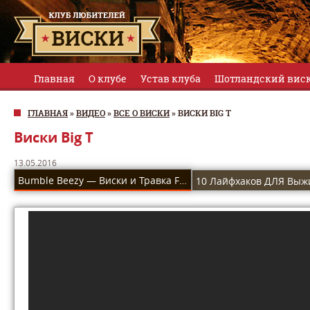
Главная
О клубе
Устав клуба
Шотландский вис
ГЛАВНАЯ
»
ВИДЕО
»
ВСЕ О ВИСКИ
»
ВИСКИ BIG T
Виски Big T
13.05.2016
Bumble Beezy — Виски и Травка Feat. Алиш [Prod.
10 Лайфхаков ДЛЯ Выж