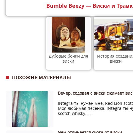
Bumble Beezy — Виски и Травка
Дубовые бочки для
История создани
виски
виски
ПОХОЖИЕ МАТЕРИАЛЫ
Вечер, содовая с виски сжимает ви
INtegra-ты нужен мне. Red Lion scot
Моя любимая песенка. INtegra-ты ну
scotch whisky. ...
Чем отличается скотч от виски