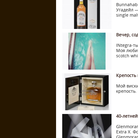
Bunnahabh
Угадейл —
single malt
Вечер, со
INtegra-т
Моя любим
scotch whis
Крепость 
Мой виски
крепость.
40-летне
Glenmoran
Extra X. Ф
Glenmorang