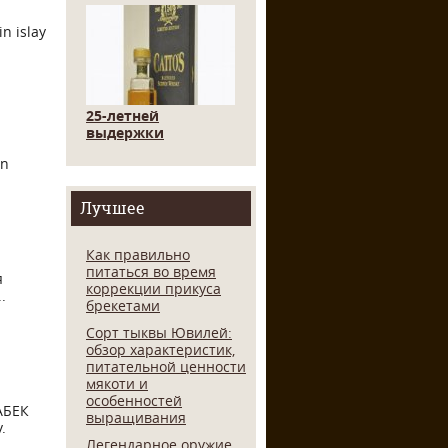
n islay
25-летней
выдержки
on
Лучшее
Как правильно
питаться во время
я
коррекции прикуса
.
брекетами
Сорт тыквы Ювилей:
обзор характеристик,
питательной ценности
мякоти и
особенностей
АБЕК
выращивания
.
Легендарное оружие