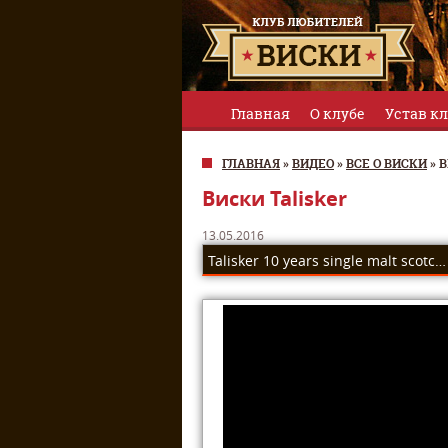
Главная
О клубе
Устав к
ГЛАВНАЯ
»
ВИДЕО
»
ВСЕ О ВИСКИ
»
В
Виски Talisker
13.05.2016
Talisker 10 years single malt scotch whisky — Талискер 10 лет.