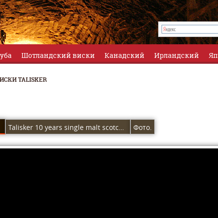
луба
Шотландский виски
Канадский
Ирландский
Яп
ИСКИ TALISKER
Talisker 10 years single malt scotch whisky — Талискер 10 лет.
Фото.