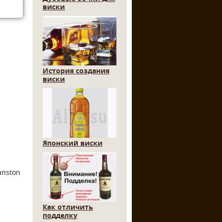
виски
История создания
виски
Японский виски
anston
Как отличить
подделку