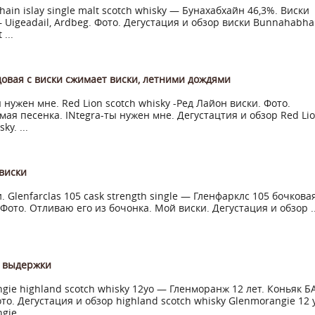
ain islay single malt scotch whisky — Бунахабхайн 46,3%. Виски
 Uigeadail, Ardbeg. Фото. Дегустация и обзор виски Bunnahabhai
 ...
довая с виски сжимает виски, летними дождями
ы нужен мне. Red Lion scotch whisky -Ред Лайон виски. Фото.
ая песенка. INtegra-ты нужен мне. Дегустацтия и обзор Red Li
ky. ...
виски
. Glenfarclas 105 cask strength single — Гленфарклс 105 бочкова
 Фото. Отливаю его из бочонка. Мой виски. Дегустация и обзор ..
й выдержки
gie highland scotch whisky 12yo — Гленморанж 12 лет. Коньяк Б
ото. Дегустация и обзор highland scotch whisky Glenmorangie 12 y
ie ...