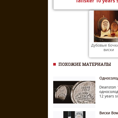
Talisker 10 years
Дубовые бочки
виски
ПОХОЖИЕ МАТЕРИАЛЫ
Односоло
Deanston 
односолод
12 years si
Виски Bo