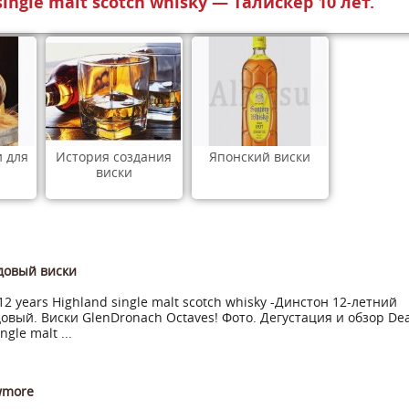
 single malt scotch whisky — Талискер 10 лет.
 для
История создания
Японский виски
виски
довый виски
12 years Highland single malt scotch whisky -Динстон 12-летний
овый. Виски GlenDronach Octaves! Фото. Дегустация и обзор De
ngle malt ...
wmore