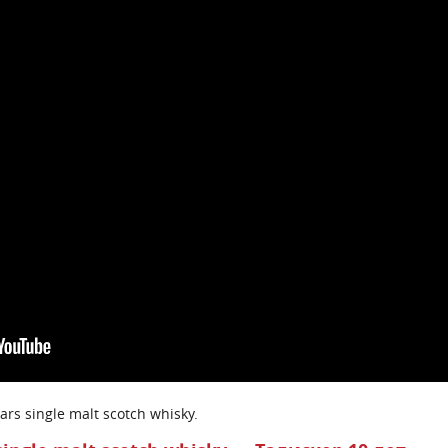
ars single malt scotch whisky.