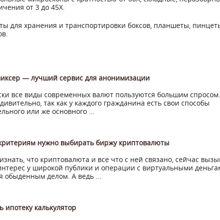
чения от 3 до 45Х.
ты для хранения и транспортировки боксов, планшеты, пинцет
ов.
миксер — лучший сервис для анонимизации
ки все виды современных валют пользуются большим спросом.
удивительно, так как у каждого гражданина есть свои способы
льного или же основного ...
 критериям нужно выбирать биржу криптовалюты
знать, что криптовалюта и все что с ней связано, сейчас вызы
нтерес у широкой публики и операции с виртуальными деньга
я обыденным делом. А ведь ...
ь ипотеку калькулятор