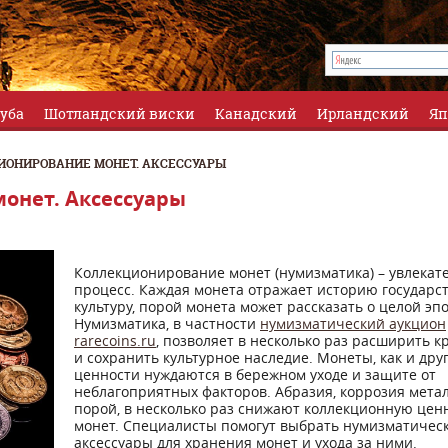
луба
Шотландский виски
Канадский
Ирландский
Яп
ОНИРОВАНИЕ МОНЕТ. АКСЕССУАРЫ
онет. Аксессуары
Коллекционирование монет (нумизматика) – увлека
процесс. Каждая монета отражает историю государст
культуру, порой монета может рассказать о целой эпо
Нумизматика, в частности
нумизматический аукцион
rarecoins.ru
, позволяет в несколько раз расширить к
и сохранить культурное наследие. Монеты, как и дру
ценности нуждаются в бережном уходе и защите от
неблагоприятных факторов. Абразия, коррозия метал
порой, в несколько раз снижают коллекционную цен
монет. Специалисты помогут выбрать нумизматичес
аксессуары для хранения монет и ухода за ними.