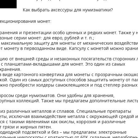
Как выбрать аксессуры для нумизматики?
лекционирования монет:
хранения и презентации особо ценных и редких монет. Также у 
ные серии монет: для евро, рублей и т. п.;
т максимальную защиту для монеты от механических воздейств
т монету в первозданном виде. Капсулу с монетой можно храни
цию от внешней среды и незаконных посягательств сторонних 
 с планшетами-вкладышами для монет. Это один из самых
хранения.
в виде картонного конвертика для монеты с прозрачным окошк
ой. Один из самых доступных способов защитить монету от па
ожно приобрести холдеры самоклеящиеся и под степлер разных
просом среди нумизматов. Они удобны для хранения,
рупных коллекций. Также мы предлагаем дополнительные лист
ет из различных металлов и сплавов. Специальные препараты
ты, исключая взаимодействие металла с окружающей средой и
ся с такими явлениями как окислы, коррозия и различные
т грязи и жирных пятен.
одиодной подсветкой и без – мы предлагаем: электронные
ольные микроскопы с кратностью от 60Х, складные, неразборн