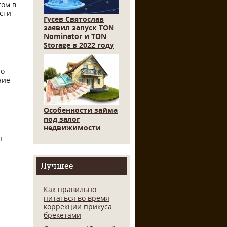
гом в
сти –
Гусев Святослав
заявил запуск TON
Nominator и TON
Storage в 2022 году
по
ние
Особенности займа
под залог
недвижимости
я
Лучшее
Как правильно
питаться во время
коррекции прикуса
брекетами