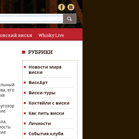
онский виски
Whisky Live
РУБРИКИ
Новости мира
виски
ВискАрт
тельный
ва, его
Виски-туры
хе.
Коктейли с виски
ругозор
гие
Как пить виски
ла,
Личности
ность
кие
События клуба