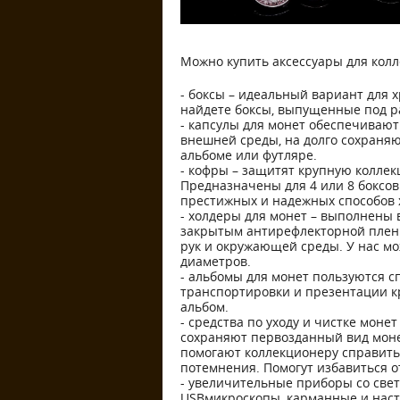
Можно купить аксессуары для кол
- боксы – идеальный вариант для 
найдете боксы, выпущенные под раз
- капсулы для монет обеспечиваю
внешней среды, на долго сохраняю
альбоме или футляре.
- кофры – защитят крупную коллек
Предназначены для 4 или 8 боксов
престижных и надежных способов 
- холдеры для монет – выполнены 
закрытым антирефлекторной пленк
рук и окружающей среды. У нас м
диаметров.
- альбомы для монет пользуются с
транспортировки и презентации к
альбом.
- средства по уходу и чистке мон
сохраняют первозданный вид моне
помогают коллекционеру справить
потемнения. Помогут избавиться о
- увеличительные приборы со свет
USBмикроскопы, карманные и наст