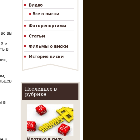
Видео
Все о виски
Фоторепортажи
нас вы
Статьи
ий и
Фильмы о виски
ть в
История виски
лиц.
ом,
льцев
Последнее в
рубрике
ы в
Ипотека в силу
ые и