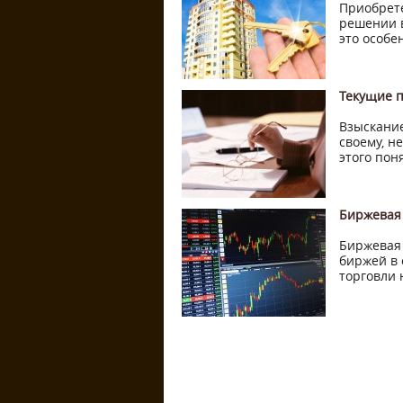
Приобрете
решении в
это особе
Текущие п
Взыскание
своему, н
этого пон
Биржевая 
Биржевая 
биржей в 
торговли 