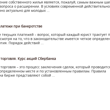
ние собственного жилья является, пожалуй, самым важным ша
опроса о расширении. В условиях современной действительно
нно актуально для молодых ...
латежи при банкротстве
 текущих платежей – вопрос, который каждый юрист трактует 
есмотря на то, что в законодательстве имеется четкое определе
ятия. Порядок действий ...
торговля. Курс акций Сбербанка
торговля – это процесс заключения сделок, который проводитс
определенном месте и по установленным правилам. Правила
на бирже представляют собой ...