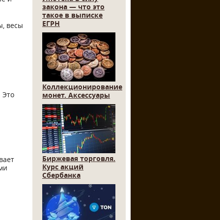
закона — что это
такое в выписке
ЕГРН
ы, весы
Коллекционирование
 Это
монет. Аксессуары
Биржевая торговля.
вает
Курс акций
ми
Сбербанка