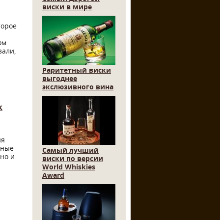
виски в мире
торое
ом
зали,
Раритетный виски
выгоднее
экслюзивного вина
k
ия
чные
Самый лучший
но и
виски по версии
World Whiskies
Award