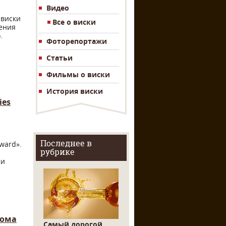
Видео
 виски
Все о виски
рения
.
Фоторепортажи
Статьи
Фильмы о виски
История виски
ies
Последнее в
ward».
рубрике
ми
дома
Самый дорогой