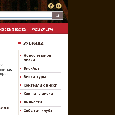
онский виски
Whisky Live
РУБРИКИ
Новости мира
виски
за
ВискАрт
питка,
яров,
Виски-туры
Коктейли с виски
Как пить виски
Личности
вина
События клуба