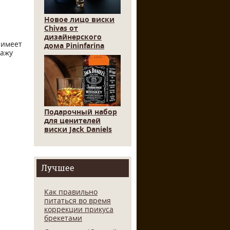
Новое лицо виски
Chivas от
дизайнерского
 имеет
дома Pininfarina
дажу
Подарочный набор
для ценителей
виски Jack Daniels
Лучшее
Как правильно
питаться во время
коррекции прикуса
брекетами