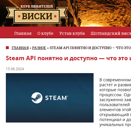
Главная
О клубе
Устав клуба
Шотландский вис
ГЛАВНАЯ
»
РАЗНОЕ
»
STEAM API ПОНЯТНО И ДОСТУПНО — ЧТО ЭТ
Steam API понятно и доступно — что это
15.06.2024
В современном 
растет и разви
которые позво
процессом. Одн
заслуженно за
пользователей
элементов этой
открывающий п
потенциал и д
уникальных пр