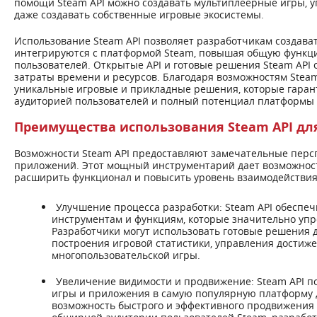
помощи Steam API можно создавать мультиплеерные игры, у
даже создавать собственные игровые экосистемы.
Использование Steam API позволяет разработчикам создава
интегрируются с платформой Steam, повышая общую функци
пользователей. Открытые API и готовые решения Steam API
затраты времени и ресурсов. Благодаря возможностям Steam
уникальные игровые и прикладные решения, которые гаран
аудиторией пользователей и полный потенциал платформы 
Преимущества использования Steam API дл
Возможности Steam API предоставляют замечательные персп
приложений. Этот мощный инструментарий дает возможност
расширить функционал и повысить уровень взаимодействия
Улучшение процесса разработки: Steam API обеспеч
инструментам и функциям, которые значительно уп
Разработчики могут использовать готовые решения 
построения игровой статистики, управления достиж
многопользовательской игры.
Увеличение видимости и продвижение: Steam API п
игры и приложения в самую популярную платформу д
возможность быстрого и эффективного продвижения 