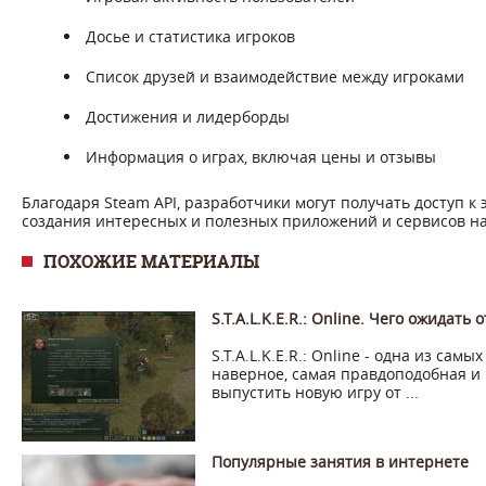
Досье и статистика игроков
Список друзей и взаимодействие между игроками
Достижения и лидерборды
Информация о играх, включая цены и отзывы
Благодаря Steam API, разработчики могут получать доступ к
создания интересных и полезных приложений и сервисов н
ПОХОЖИЕ МАТЕРИАЛЫ
S.T.A.L.K.E.R.: Online. Чего ожидать 
S.T.A.L.K.E.R.: Online - одна из са
наверное, самая правдоподобная и
выпустить новую игру от ...
Популярные занятия в интернете