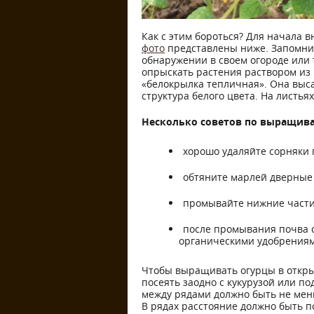
Как с этим бороться? Для начала 
фото
представлены ниже. Запомните
обнаружении в своем огороде или 
опрыскать растения раствором из 
«белокрылка тепличная». Она выса
структура белого цвета. На листь
Несколько советов по выращива
хорошо удаляйте сорняки 
обтяните марлей дверные
промывайте нижние части 
после промывания почва 
органическими удобрениям
Чтобы выращивать огурцы в откры
посеять заодно с кукурузой или по
между рядами должно быть не мен
В рядах расстояние должно быть п