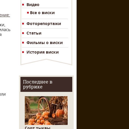
Видео
Все о виски
ение:
Фоторепортажи
ки,
илась
Статьи
я
Фильмы о виски
История виски
Последнее в
рубрике
или
Сорт тыквы