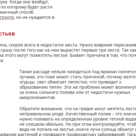
ха. Когда они взойдут,
 по которому будет расти
номичный способ
грунте
, он не нуждается в
стьев
ина, скорее всего в недостатке места. Нужно вовремя пересажи
сразу после того как на нем вырастят первые три листа. Так как
-за этого могут пожелтеть листья. Бывает причина в том, что по
а.
Также рассаде нельзя находиться под яркими солнеч
лучами, это тоже может стать причиной, почему желт
огурцы: свет обжигает лепестки, что приводит к
образованию пятен. Эта же проблема может возникнут
за очень сильного полива или от недостачи нужных
микроэлементов.
Обратите внимание, что на грядке могут желтеть лист
неправильном уходе. Качественный полив – это значи
нужно поливать на определенном уровне теплой водой
не слишком обильно. Но при этом контролируйте, что
вода не попала на листья, иначе лучи солнца обожгут 
ивания растений и проводите профилактику заболеваний, тогд