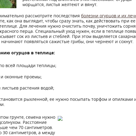
морщатся, листья желтеют и вянут.
внимательно рассмотрите последствия
болезни огурцов и их леч
, как она выглядит, чтобы сразу знать, как действовать при ее
теплице. Для лечения нужно очистить почву, уничтожить сорня
красного перца. Специальный уход нужен, если в теплице появ
сывает сок из листьев и стеблей. При этом выделяется сахарна
ях начинают появляться сажистые грибы, они чернеют и сохнут.
нию огурцов в теплице:
по всей площади теплицы;
 и оконные проемы;
листьев растения водой;
становится рыхленной, ее нужно посыпать торфом и опилками 
и.
том грунте, семена нужно
дсолнухом. Расстояние
ьше чем 70 сантиметров.
о 30 сантиметров, а между