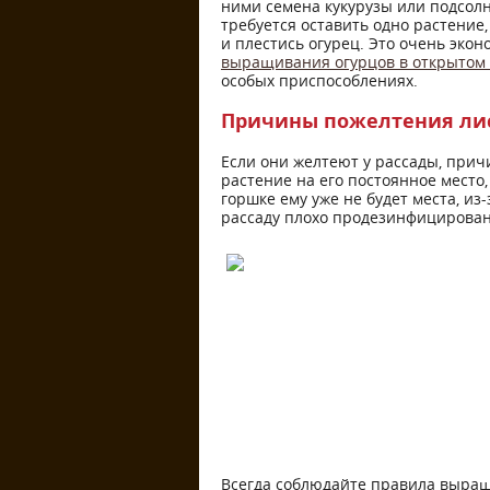
ними семена кукурузы или подсолну
требуется оставить одно растение,
и плестись огурец. Это очень эко
выращивания огурцов в открытом 
особых приспособлениях.
Причины пожелтения ли
Если они желтеют у рассады, прич
растение на его постоянное место, 
горшке ему уже не будет места, из
рассаду плохо продезинфицирован
Всегда соблюдайте правила выращ