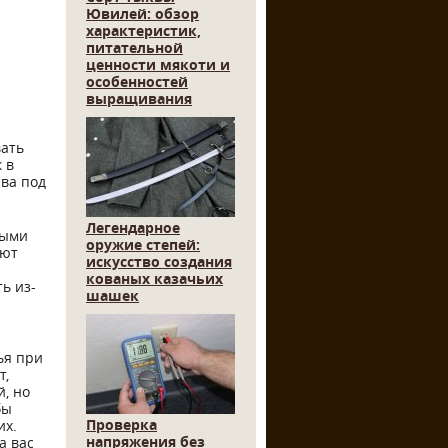
Ювилей: обзор
характеристик,
питательной
ценности мякоти и
особенностей
выращивания
вать
 в
чва под
Легендарное
ными
оружие степей:
еют
искусство создания
кованых казачьих
ь из-
шашек
ья при
т,
, но
бы
Проверка
их.
напряжения без
а вас