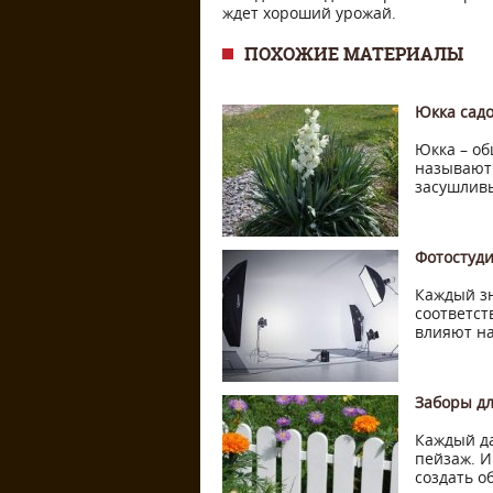
ждет хороший урожай.
ПОХОЖИЕ МАТЕРИАЛЫ
Юкка садо
Юкка – об
называют 
засушливы
Фотостуд
Каждый зн
соответст
влияют на
Заборы дл
Каждый да
пейзаж. И
создать о