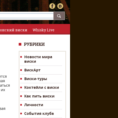
онский виски
Whisky Live
РУБРИКИ
Новости мира
виски
ВискАрт
ется
Виски-туры
хая
аться
Коктейли с виски
 их
Как пить виски
Личности
вая
События клуба