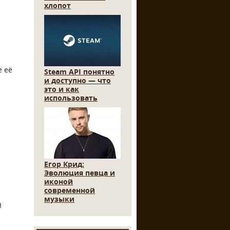
хлопот
е её
Steam API понятно
и доступно — что
это и как
использовать
Егор Крид:
Эволюция певца и
иконой
современной
музыки
й