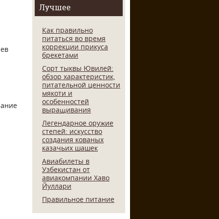
Лучшее
Как правильно
питаться во время
коррекции прикуса
аев
брекетами
Сорт тыквы Ювилей:
обзор характеристик,
питательной ценности
мякоти и
особенностей
нание
выращивания
Легендарное оружие
степей: искусство
создания кованых
казачьих шашек
Авиабилеты в
Узбекистан от
авиакомпании Хаво
Йуллари
Правильное питание