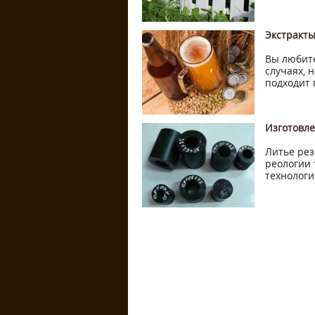
Экстракты
Вы любите
случаях, 
подходит 
Изготовле
Литье рез
реологии 
технологи