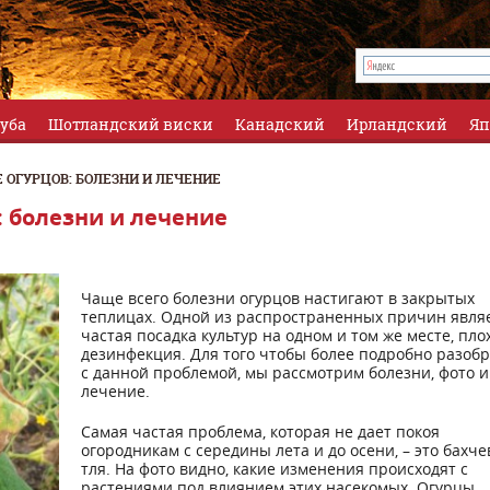
луба
Шотландский виски
Канадский
Ирландский
Яп
ОГУРЦОВ: БОЛЕЗНИ И ЛЕЧЕНИЕ
 болезни и лечение
Чаще всего болезни огурцов настигают в закрытых
теплицах. Одной из распространенных причин явля
частая посадка культур на одном и том же месте, пло
дезинфекция. Для того чтобы более подробно разобр
с данной проблемой, мы рассмотрим болезни, фото и
лечение.
Самая частая проблема, которая не дает покоя
огородникам с середины лета и до осени, – это бахче
тля. На фото видно, какие изменения происходят с
растениями под влиянием этих насекомых. Огурцы