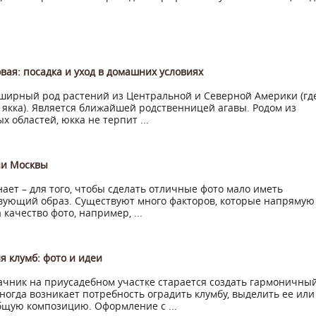
вая: посадка и уход в домашних условиях
ширный род растений из Центральной и Северной Америки (гд
якка). Является ближайшей родственницей агавы. Родом из
х областей, юкка не терпит ...
ии Москвы
ает – для того, чтобы сделать отличные фото мало иметь
вующий образ. Существуют много факторов, которые напрямую
 качество фото, например, ...
я клумб: фото и идеи
чник на приусадебном участке старается создать гармоничны
ногда возникает потребность оградить клумбу, выделить ее или
бщую композицию. Оформление с ...