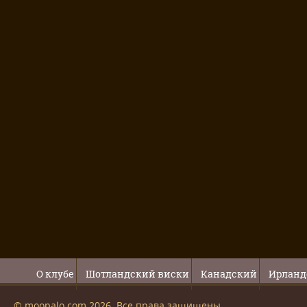
О клубе
Шотландский виски
Канадский
Ирланд
© moopalo.com 2026. Все права защищены.