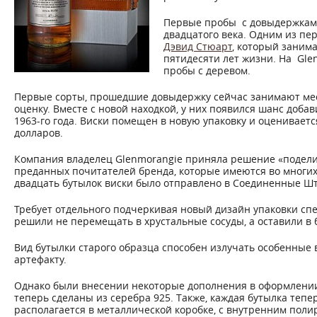
Первые пробы с довыдержками 
двадцатого века. Одним из пе
Дэвид Стюарт
, который заним
пятидесяти лет жизни. На Gle
пробы с деревом.
Первые сорты, прошедшие довыдержку сейчас занимают мес
оценку. Вместе с новой находкой, у них появился шанс доба
1963-го года. Виски помещен в новую упаковку и оценивает
долларов.
Компания владелец Glenmorangie приняла решение «подел
преданных почитателей бренда, которые имеются во многих 
двадцать бутылок виски было отправлено в Соединенные Ш
Требует отдельного подчеркивая новый дизайн упаковки сп
решили не перемещать в хрустальные сосуды, а оставили в 
Вид бутылки старого образца способен излучать особенные 
артефакту.
Однако были внесении некоторые дополнения в оформлении.
теперь сделаны из серебра 925. Также, каждая бутылка теп
располагается в металлической коробке, с внутренним пол