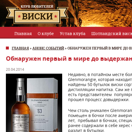
Главная
О клубе
Устав клуба
Шотландский вис
ГЛАВНАЯ
»
АНОНС СОБЫТИЙ
»
ОБНАРУЖЕН ПЕРВЫЙ В МИРЕ ДО
Обнаружен первый в мире до выдержа
20.04.2014
Недавно, в потайном месте бо
Glenmorangie, которая находи
найдены 50 бутылок виски сорт
дистилляции напитка. Сам же 
есть представителем популяр
прошел процесс довыдержки.
Чем столь уникален Glenmorang
помещен в бочки после америк
лет, пребывал в бочках, спец
ранее содержали в себе херес 
разлит в бутылки.