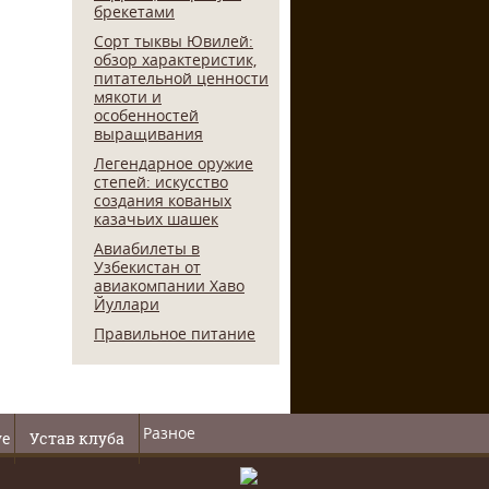
брекетами
Сорт тыквы Ювилей:
обзор характеристик,
питательной ценности
мякоти и
особенностей
выращивания
Легендарное оружие
степей: искусство
создания кованых
казачьих шашек
Авиабилеты в
Узбекистан от
авиакомпании Хаво
Йуллари
Правильное питание
Разное
ve
Устав клуба