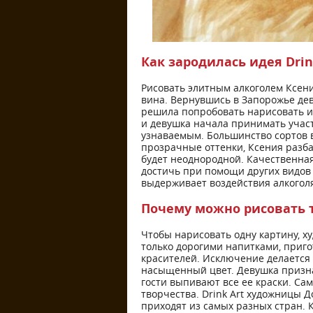
Как зародилась идея Drin
Рисовать элитным алкоголем Ксени
вина. Вернувшись в Запорожье дев
решила попробовать нарисовать и
и девушка начала принимать учас
узнаваемым. Большинство сортов 
прозрачные оттенки, Ксения разбав
будет неоднородной. Качественная
достичь при помощи других видов 
выдерживает воздействия алкогол
Почему можно рисовать 
Чтобы нарисовать одну картину, х
только дорогими напитками, приг
красителей. Исключение делается
насыщенный цвет. Девушка признае
гости выпивают все ее краски. Сам
творчества. Drink Art художницы 
приходят из самых разных стран. 