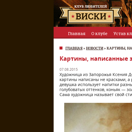
Главная
О клубе
Устав к
ГЛАВНАЯ
»
НОВОСТИ
»
КАРТИНЫ, Н
Картины, написанные 
07.08.2015
Художница из Запорожья Ксения До
картины написаны не красками, а 
девушка использует напитки разны
голубоватых оттенков, коньяк — зо
Сама художница называет свой стил