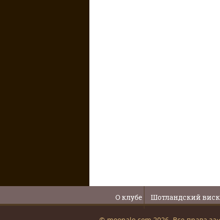
О клубе
Шотландский вис
© moopalo.com 2026. Все права з