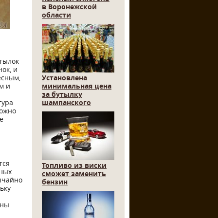
в Воронежской
области
утылок
ок, и
есным,
Установлена
м и
минимальная цена
за бутылку
тура
шампанского
можно
е
тся
Топливо из виски
нных
сможет заменить
ычайно
бензин
ьку
ины