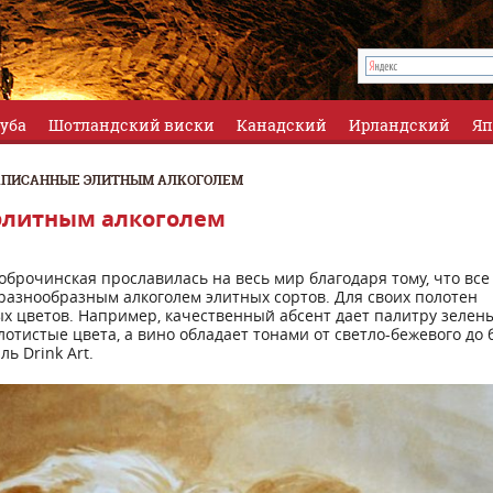
луба
Шотландский виски
Канадский
Ирландский
Яп
АПИСАННЫЕ ЭЛИТНЫМ АЛКОГОЛЕМ
элитным алкоголем
брочинская прославилась на весь мир благодаря тому, что все
разнообразным алкоголем элитных сортов. Для своих полотен
х цветов. Например, качественный абсент дает палитру зелен
лотистые цвета, а вино обладает тонами от светло-бежевого до 
ь Drink Art.