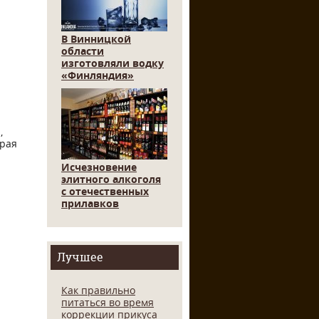
В Винницкой
области
изготовляли водку
«Финляндия»
,
орая
Исчезновение
элитного алкоголя
с отечественных
прилавков
Лучшее
Как правильно
питаться во время
коррекции прикуса