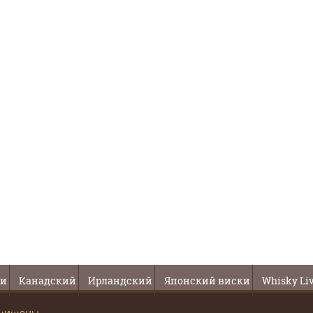
ки
Канадский
Ирландский
Японский виски
Whisky Li
ащищены.