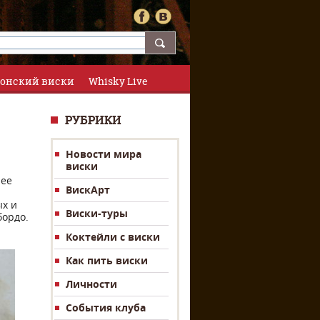
онский виски
Whisky Live
РУБРИКИ
Новости мира
виски
 ее
ВискАрт
ых и
Виски-туры
бордо.
Коктейли с виски
Как пить виски
Личности
События клуба