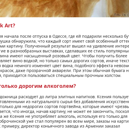
k Art?
я начала после отпуска в Одессе, где ей подарили несколько б
ушка обнаружила, что каждый сорт имеет свой особенный оттен
ми картину. Полученный результат вышел на удивление интер
тие в разнообразных выставках, сделавших ее стиль популярны
вина имеют насыщенный розовый цвет. Чтобы получить более
ляет вино водкой, но только самых дорогих сортов, иначе текс
 водка немного изменяет цвет вина, подобного эффекта невоз
красок, даже прозрачной акварели. При этом обычная бумага н
я, приходится пользоваться специальным прочным холстом.
только дорогим алкоголем?
удожница расходует до литра элитных напитков. Ксения пользуе
отовленными из натурального сырья без добавления искусстве
 только для недорогих сортов портвейна, которые имеют чрезв
тся, что иногда, начав картину, не может ее закончить, поскол
а же Ксения не употребляет алкоголь, используя его только для
Доброчинской уже стал популярен во всем мире, заказы на карт
К примеру, директор коньячного завода из Армении заказал