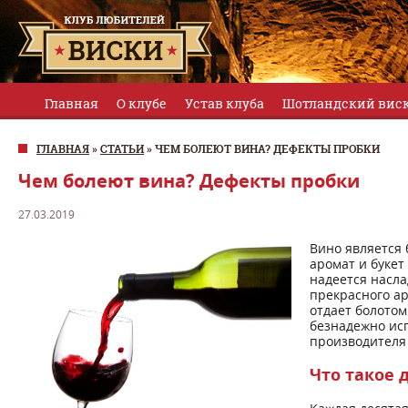
Главная
О клубе
Устав клуба
Шотландский вис
ГЛАВНАЯ
»
СТАТЬИ
»
ЧЕМ БОЛЕЮТ ВИНА? ДЕФЕКТЫ ПРОБКИ
Чем болеют вина? Дефекты пробки
27.03.2019
Вино является
аромат и букет
надеется насла
прекрасного ар
отдает болото
безнадежно исп
производителя 
Что такое 