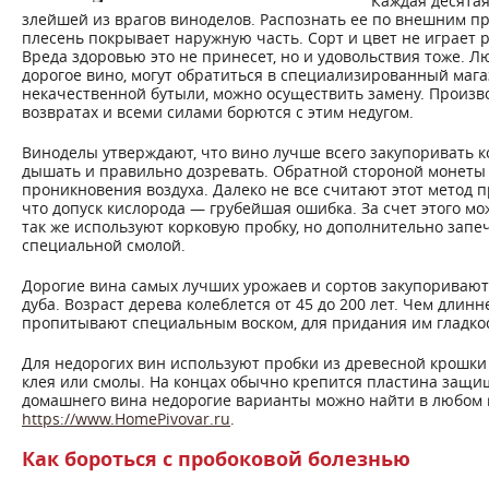
Каждая десятая
злейшей из врагов виноделов. Распознать ее по внешним пр
плесень покрывает наружную часть. Сорт и цвет не играет 
Вреда здоровью это не принесет, но и удовольствия тоже. 
дорогое вино, могут обратиться в специализированный мага
некачественной бутыли, можно осуществить замену. Произ
возвратах и всеми силами борются с этим недугом.
Виноделы утверждают, что вино лучше всего закупоривать к
дышать и правильно дозревать. Обратной стороной монеты я
проникновения воздуха. Далеко не все считают этот метод
что допуск кислорода — грубейшая ошибка. За счет этого мо
так же используют корковую пробку, но дополнительно запе
специальной смолой.
Дорогие вина самых лучших урожаев и сортов закупоривают
дуба. Возраст дерева колеблется от 45 до 200 лет. Чем длинн
пропитывают специальным воском, для придания им гладкос
Для недорогих вин используют пробки из древесной крошки
клея или смолы. На концах обычно крепится пластина защи
домашнего вина недорогие варианты можно найти в любом 
https://www.HomePivovar.ru
.
Как бороться с пробоковой болезнью