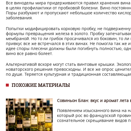
Все виноделы мира придерживаются правил хранения вина 
в целях профилактики от пробковой болезни. Вино постоянно
Поры разбухают и пропускают небольшое количество кисло
заболевания.
Попытки модифицировать корковую пробку, не подверженну
формулы превращения железа в золото. Пробку запечатыва
мембраной. Но то ли грибок просачивался из боковин, то ли 
привкус все же встречался в этих винах. Не помогла так же
идее споры плесени должны были погибнуть полностью, одна
вино все равно болеет.
Альтернативой вскоре могут стать винтовые крышки. Эколог
новаторского решения превосходны. И все же опрос ценител
по душе. Теряется культурная и традиционная составляющая
ПОХОЖИЕ МАТЕРИАЛЫ
Совиньон Блан: вкус и аромат лета
Появлением изысканного вина на н
который рос во французской прови
сознательное скрещивание видов пр