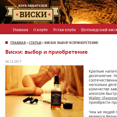
Главная
О клубе
Устав клуба
Шотландский вис
ГЛАВНАЯ
»
СТАТЬИ
»
ВИСКИ: ВЫБОР И ПРИОБРЕТЕНИЕ
Виски: выбор и приобретение
26.12.2017
Крепкие напитк
десятилетие. 
соотечественни
несколько деся
количестве зав
алкоголя быст
Walker (Джонни
приобрести пр
Чем же людей п
является Велик