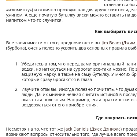
отличается бог
«изюминку») и отлично проходит как для дружеских посидело
ужином. А еще початую бутылку виски можно оставить на дос
напитком что-то случится.
Как выбирать вис
Вне зависимости от того, предпочитаете вы
Jim Beam (Джим 
(бурбона), очень полезно усвоить два основных правила выбо
Убедитесь в том, что перед вами оригинальный напи
водки, но наткнуться на суррогат все-таки можно. По
акцизную марку, а также на саму бутылку. У многих 
которые сразу бросаются в глаза.
Изучите отзывы. Иногда полезно почитать, что дума
люди. Да, их мнение нельзя считать истиной в после
оказаться полезным. Например, если практически вс
воздержаться от его приобретения.
Где покупать вис
Несмотря на то, что тот же
Jack Daniels (Джек Дэниэлс)
продае
возникают вопросы относительно того, где лучше всего при