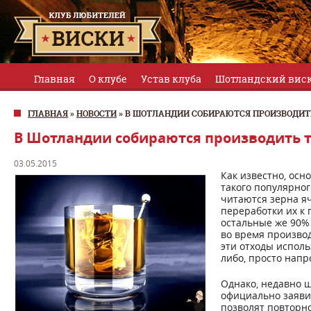
Главная
О клубе
Устав клуба
Шотландский вис
ГЛАВНАЯ
»
НОВОСТИ
»
В ШОТЛАНДИИ СОБИРАЮТСЯ ПРОИЗВОДИТЬ
В Шотландии собираются производить т
03.05.2015
Как известно, ос
такого популярног
читаются зерна яч
переработки их к
остальные же 90%
во время производ
эти отходы исполь
либо, просто нап
Однако, недавно ш
официально заявил
позволят повторно