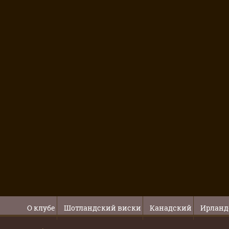
О клубе
Шотландский виски
Канадский
Ирланд