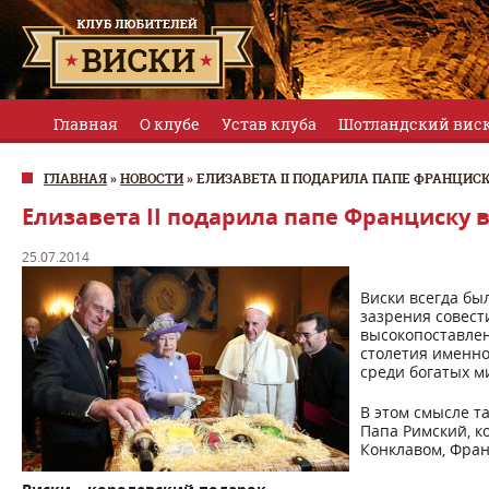
Главная
О клубе
Устав клуба
Шотландский вис
ГЛАВНАЯ
»
НОВОСТИ
»
ЕЛИЗАВЕТА II ПОДАРИЛА ПАПЕ ФРАНЦИС
Елизавета II подарила папе Франциску 
25.07.2014
Виски всегда бы
зазрения совест
высокопоставлен
столетия именн
среди богатых ми
В этом смысле т
Папа Римский, к
Конклавом, Фран