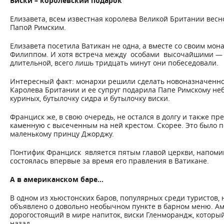
Виски – королевский подарок
Елизавета, всем известная королева Великой Британии весн
Папой Римским.
Елизавета посетила Ватикан не одна, а вместе со своим м
Филиппом. И хотя встреча между особами высочайшими — 
длительной, всего лишь тридцать минут они побеседовали.
Интересный факт: монархи решили сделать новоназначенно
Каролева Британии и ее супруг подарила Папе Римскому неб
куриных, бутылочку сидра и бутылочку виски.
Франциск же, в свою очередь, не остался в долгу и также п
каменную с высеченным на ней крестом. Скорее. Это было 
маленькому принцу Джорджу.
Понтифик Франциск является пятым главой церкви, напоми
состоялась впервые за время его правления в Ватикане.
А в американском баре…
В одном из хьюстонских баров, популярных среди туристов, н
объявлено о довольно необычном пункте в барном меню. А
дорогостоящий в мире напиток, виски Гленморандж, которы
назад.