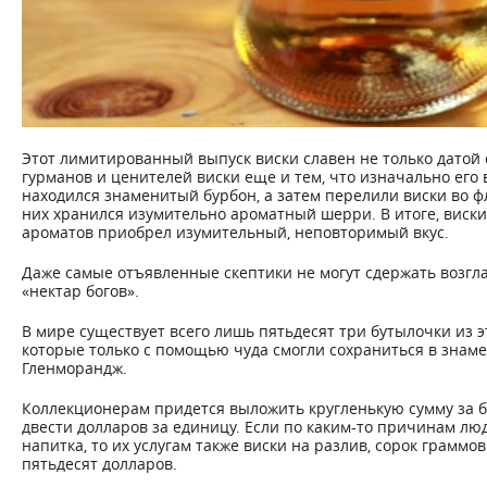
Этот лимитированный выпуск виски славен не только датой 
гурманов и ценителей виски еще и тем, что изначально его 
находился знаменитый бурбон, а затем перелили виски во фл
них хранился изумительно ароматный шерри. В итоге, виски
ароматов приобрел изумительный, неповторимый вкус.
Даже самые отъявленные скептики не могут сдержать возгла
«нектар богов».
В мире существует всего лишь пятьдесят три бутылочки из 
которые только с помощью чуда смогли сохраниться в знам
Гленморандж.
Коллекционерам придется выложить кругленькую сумму за бу
двести долларов за единицу. Если по каким-то причинам люд
напитка, то их услугам также виски на разлив, сорок граммо
пятьдесят долларов.