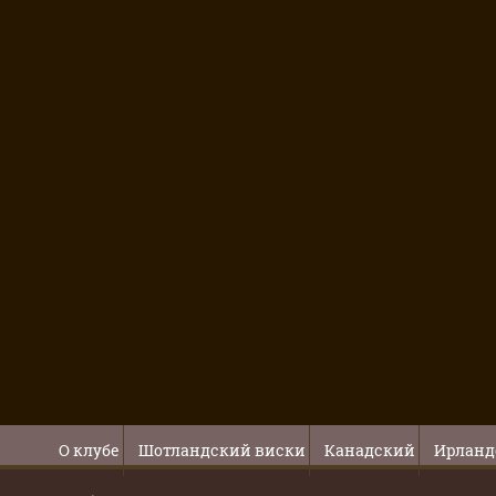
О клубе
Шотландский виски
Канадский
Ирланд