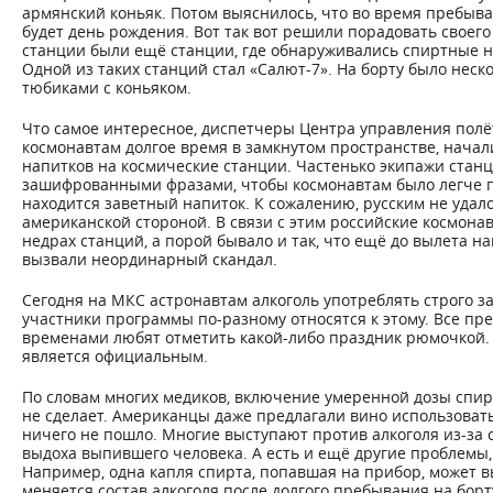
армянский коньяк. Потом выяснилось, что во время пребыва
будет день рождения. Вот так вот решили порадовать своег
станции были ещё станции, где обнаруживались спиртные н
Одной из таких станций стал «Салют-7». На борту было неск
тюбиками с коньяком.
Что самое интересное, диспетчеры Центра управления полёт
космонавтам долгое время в замкнутом пространстве, начал
напитков на космические станции. Частенько экипажи стан
зашифрованными фразами, чтобы космонавтам было легче п
находится заветный напиток. К сожалению, русским не удал
американской стороной. В связи с этим российские космона
недрах станций, а порой бывало и так, что ещё до вылета н
вызвали неординарный скандал.
Сегодня на МКС астронавтам алкоголь употреблять строго з
участники программы по-разному относятся к этому. Все пр
временами любят отметить какой-либо праздник рюмочкой. 
является официальным.
По словам многих медиков, включение умеренной дозы спир
не сделает. Американцы даже предлагали вино использовать
ничего не пошло. Многие выступают против алкоголя из-за с
выдоха выпившего человека. А есть и ещё другие проблемы,
Например, одна капля спирта, попавшая на прибор, может вы
меняется состав алкоголя после долгого пребывания на борт