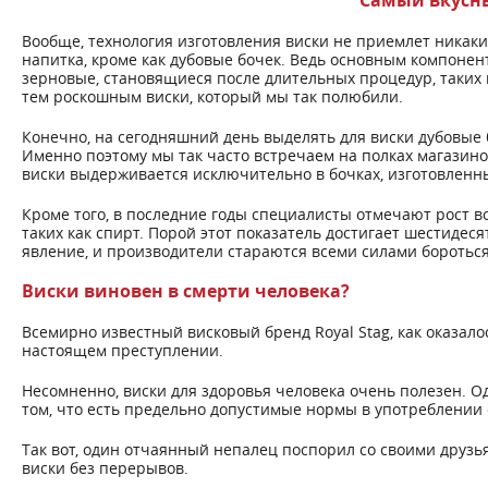
Самый вкусны
Вообще, технология изготовления виски не приемлет никаки
напитка, кроме как дубовые бочек. Ведь основным компонен
зерновые, становящиеся после длительных процедур, таких 
тем роскошным виски, который мы так полюбили.
Конечно, на сегодняшний день выделять для виски дубовые 
Именно поэтому мы так часто встречаем на полках магазин
виски выдерживается исключительно в бочках, изготовленных
Кроме того, в последние годы специалисты отмечают рост в
таких как спирт. Порой этот показатель достигает шестидес
явление, и производители стараются всеми силами боротьс
Виски виновен в смерти человека?
Всемирно известный висковый бренд Royal Stag, как оказало
настоящем преступлении.
Несомненно, виски для здоровья человека очень полезен. Одн
том, что есть предельно допустимые нормы в употреблении 
Так вот, один отчаянный непалец поспорил со своими друзья
виски без перерывов.