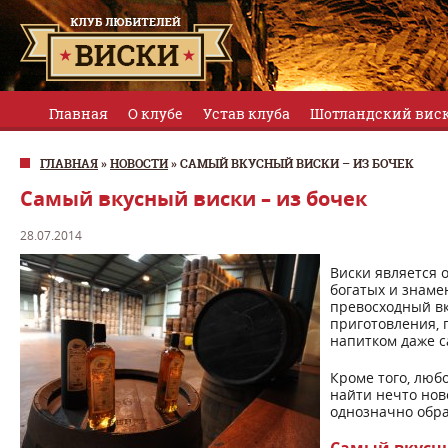
Главная
О клубе
Устав клуба
Шотландский вис
ГЛАВНАЯ
»
НОВОСТИ
»
САМЫЙ ВКУСНЫЙ ВИСКИ – ИЗ БОЧЕК
Самый вкусный виски – из бочек
28.07.2014
Виски является 
богатых и знамен
превосходный вк
приготовления, 
напитком даже с
Кроме того, люб
найти нечто нов
однозначно обра