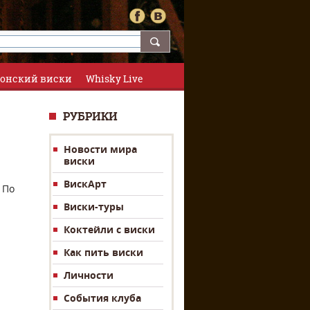
онский виски
Whisky Live
РУБРИКИ
Новости мира
виски
ВискАрт
По
Виски-туры
Коктейли с виски
Как пить виски
Личности
События клуба