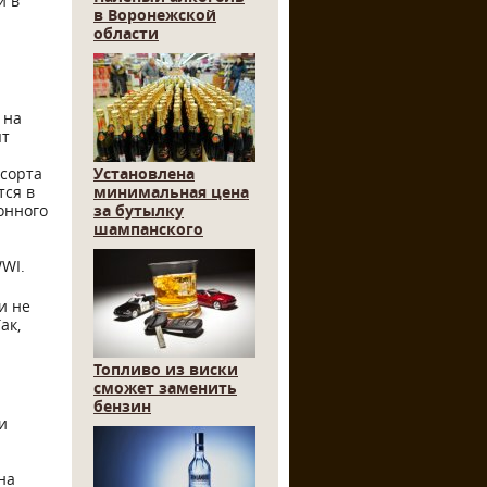
й в
в Воронежской
области
 на
ят
сорта
Установлена
тся в
минимальная цена
онного
за бутылку
шампанского
WWI.
и не
ак,
Топливо из виски
сможет заменить
бензин
и
на