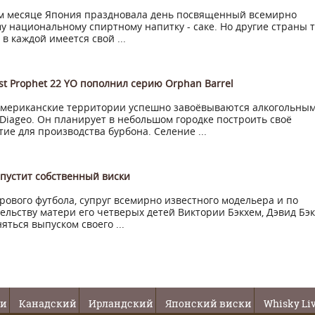
м месяце Япония праздновала день посвященный всемирно
у национальному спиртному напитку - саке. Но другие страны 
 в каждой имеется свой ...
st Prophet 22 YO пополнил серию Orphan Barrel
американские территории успешно завоёвываются алкогольны
Diageo. Он планирует в небольшом городке построить своё
ие для производства бурбона. Селение ...
пустит собственный виски
рового футбола, супруг всемирно известного модельера и по
ельству матери его четверых детей Виктории Бэкхем, Дэвид Бэ
яться выпуском своего ...
ки
Канадский
Ирландский
Японский виски
Whisky Li