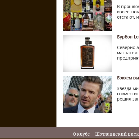
В прошло
известном
отстают, и
Бурбон Lo
Северно 
магнатом 
предприят
Бэкхем вы
Звезда ми
совместит
решил зан
О клубе
Шотландский вис