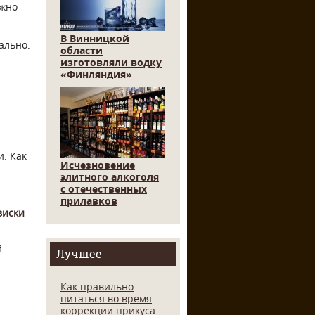
ожно
В Винницкой
ально.
области
изготовляли водку
«Финляндия»
и. Как
Исчезновение
элитного алкоголя
с отечественных
прилавков
виски
й
Лучшее
Как правильно
питаться во время
коррекции прикуса