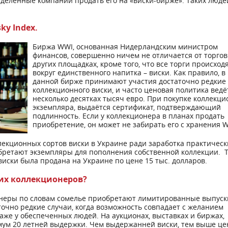
еделённые компании продать его на «виски-бирже». Таких люде
ky Index.
Биржа WWI, основанная Нидерландским министром
финансов, совершенно ничем не отличается от торгов
других площадках, кроме того, что все торги происход
вокруг единственного напитка – виски. Как правило, в
данной бирже принимают участия достаточно редкие 
коллекционного виски, и часто ценовая политика ведё
несколько десятках тысяч евро. При покупке коллекци
экземпляра, выдаётся сертификат, подтверждающий
подлинность. Если у коллекционера в планах продать
приобретение, он может не забирать его с хранения 
лекционных сортов виски в Украине ради заработка практическ
бретают экземпляры для пополнения собственной коллекции. Т
виски была продана на Украине по цене 15 тыс. долларов.
ких коллекционеров?
онеры по словам сомелье приобретают лимитированные выпуск
точно редкие случаи, когда возможность совпадает с желанием
аже у обеспеченных людей. На аукционах, выставках и биржах,
ум 20 летней выдержки. Чем выдержанней виски, тем выше це