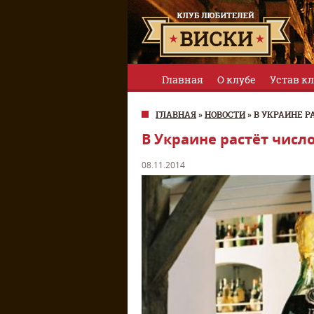
Главная
О клубе
Устав к
ГЛАВНАЯ
»
НОВОСТИ
»
В УКРАИНЕ 
В Украине растёт числ
08.11.2014