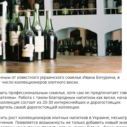
ным от известного украинского сомелье Ивана Бочурина, в
т число коллекционеров элитного виски.
вать профессиональным сомелье, хотя сам он предпочитает гов
ателем». Работа с таким благородным напитком как виски, нача
о коллекция состоит из 20-30 интереснейших и дорогостоящих
адатель самой дорогостоящей коллекции.
ить рост коллекционеров элитных напитков в Украине, несмот
влечение. Появляется возможность не только добавить новый эк