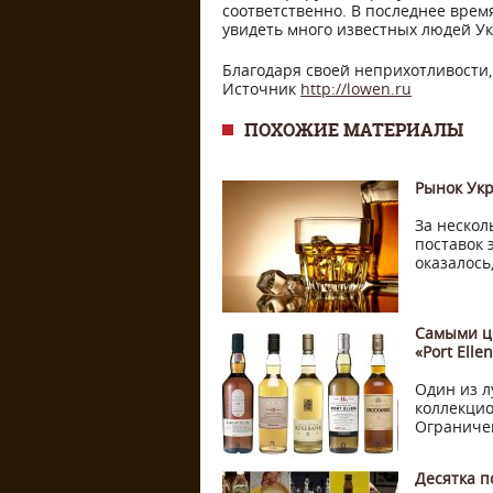
соответственно. В последнее вре
увидеть много известных людей У
Благодаря своей неприхотливости,
Источник
http://lowen.ru
ПОХОЖИЕ МАТЕРИАЛЫ
Рынок Ук
За нескол
поставок 
оказалось
Самыми це
«Port Elle
Один из л
коллекцио
Ограничен
Десятка 