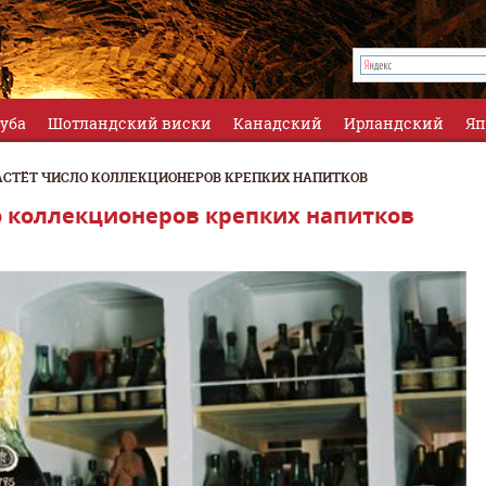
луба
Шотландский виски
Канадский
Ирландский
Яп
РАСТЁТ ЧИСЛО КОЛЛЕКЦИОНЕРОВ КРЕПКИХ НАПИТКОВ
о коллекционеров крепких напитков