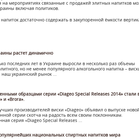
мя на мероприятиях связанные с продажей элитных напитков м
краины включая политиков.
 напиток достаточно содержать в закупоренной ёмкости вертик
раины растет динамично
ько последних лет в Украине выросли в несколько раз объемы
элитного, но не менее популярного алкогольного напитка – виск
, наш украинский рынок ...
нными образцами серии «Diageo Special Releases 2014» стали 
n» и «Brora».
учших производителей виски «Diageo» объявил о выпуске ново
нной серии скотча на радость всем своим поклонникам.
ная серия «Diageo Special Releases ...
популярнейших национальных спиртных напитков мира