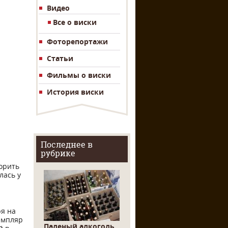
Видео
Все о виски
Фоторепортажи
Статьи
Фильмы о виски
История виски
Последнее в
рубрике
орить
лась у
ря на
земпляр
Паленый алкоголь