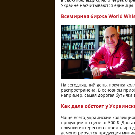
в свою коллекцию, но и через опр
Украине насчитываются единицы.
Всемирная биржа World Whis
На сегодняшний день, покупка кол
распространена. В основном прио
например, самая дорогая бутылка 
Как дела обстоят у Украинс
Чаще всего, украинские коллекци
продукции по цене от 500 $. Доста
покупки интересного экземпляра д
демонстрируется продукция миним