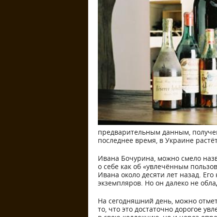
предварительным данным, получен
последнее время, в Украине растё
Ивана Бочурина, можно смело наз
о себе как об «увлечённым пользов
Ивана около десяти лет назад. Ег
экземпляров. Но он далеко не обл
На сегодняшний день, можно отмет
то, что это достаточно дорогое у