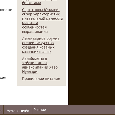
брекетами
тоже не
Сорт тыквы Ювилей:
обзор характеристик,
питательной ценности
мякоти и
особенностей
выращивания
Легендарное оружие
м
степей: искусство
создания кованых
казачьих шашек
Авиабилеты в
Узбекистан от
авиакомпании Хаво
Йуллари
кхем
Правильное питание
Разное
ve
Устав клуба