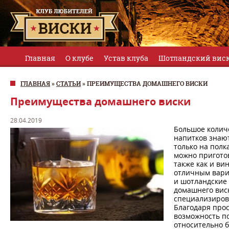
Главная
О клубе
Устав клуба
Шотландский вис
ГЛАВНАЯ
»
СТАТЬИ
»
ПРЕИМУЩЕСТВА ДОМАШНЕГО ВИСКИ
Преимущества домашнего виски
28.04.2019
Большое колич
напитков знают
только на полк
можно приготов
также как и ви
отличным вари
и шотландские 
домашнего вис
специализиров
Благодаря про
возможность п
относительно б