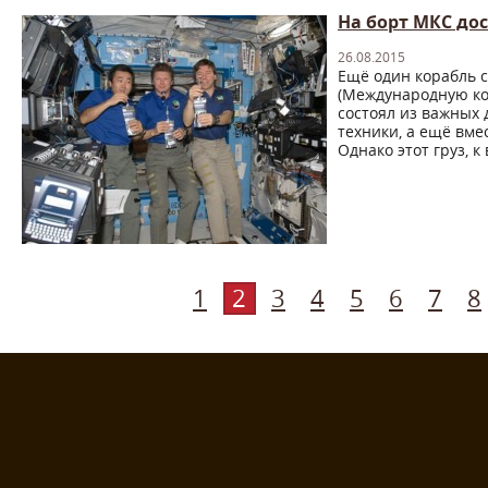
На борт МКС до
26.08.2015
Ещё один корабль 
(Международную ко
состоял из важных 
техники, а ещё вме
Однако этот груз, к 
1
2
3
4
5
6
7
8