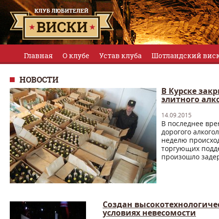
Главная
О клубе
Устав клуба
Шотландский вис
НОВОСТИ
В Курске зак
элитного алк
14.09.2015
В последнее вре
дорогого алкого
неделю происхо
торгующих подд
произошло задер
Создан высокотехнологичес
условиях невесомости