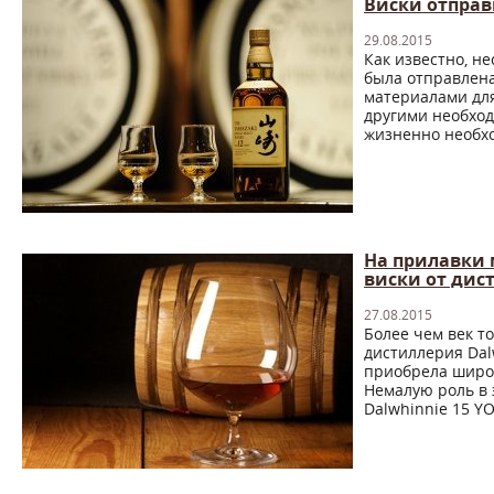
Виски отправ
29.08.2015
Как известно, н
была отправлена
материалами для
другими необход
жизненно необхо
На прилавки
виски от дис
27.08.2015
Более чем век т
дистиллерия Dal
приобрела широ
Немалую роль в 
Dalwhinnie 15 YO