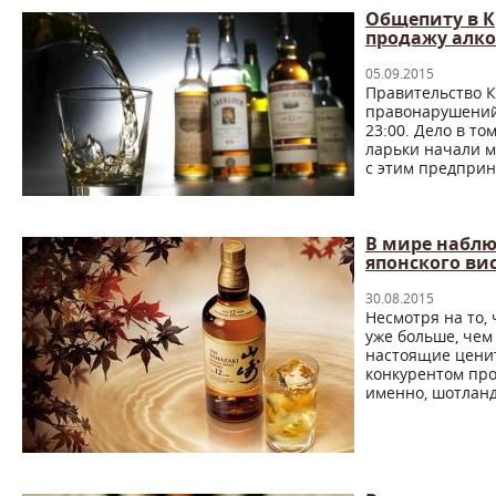
Общепиту в К
продажу алк
05.09.2015
Правительство К
правонарушений 
23:00. Дело в т
ларьки начали м
с этим предприни
В мире набл
японского ви
30.08.2015
Несмотря на то,
уже больше, чем 
настоящие ценит
конкурентом про
именно, шотланд