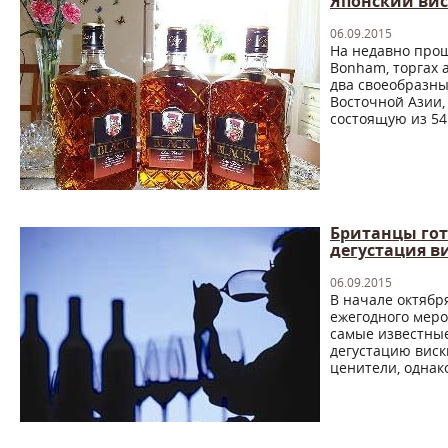
Японский вис
06.09.2015
На недавно про
Bonham, торгах 
два своеобразны
Восточной Азии,
состоящую из 54 
Британцы гот
дегустация в
06.09.2015
В начале октябр
ежегодного меро
самые известные
дегустацию виск
ценители, однако,